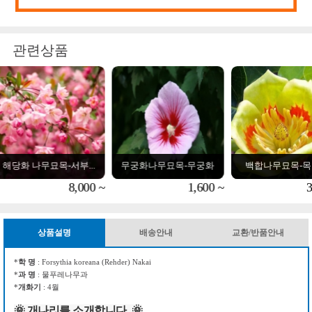
관련상품
무궁화나무묘목-무궁화
백합나무묘목-목백합
벚나무 묘목-왕
1,600 ~
3,500 ~
전화상담
상품설명
배송안내
교환/반품안내
*
학 명
: Forsythia koreana (Rehder) Nakai
*
과 명
: 물푸레나무과
*
개화기
: 4월
🌞 개나리를 소개합니다.
🌞