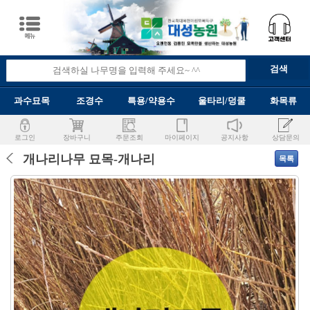
과수묘목
조경수
특용/약용수
울타리/덩쿨
화목류
로그인
장바구니
주문조회
마이페이지
공지사항
상담문의
개나리나무 묘목-개나리