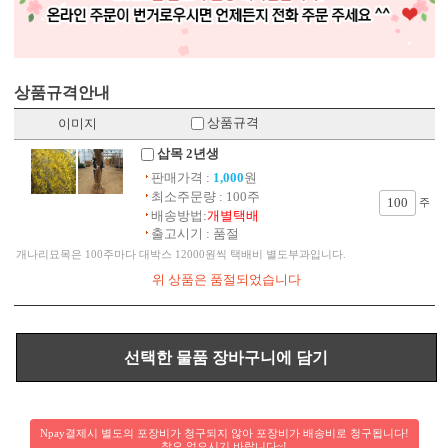
상품규격안내
상품규격
이미지
삽목 2년생
판매가격 :
1,000
원
최소주문량 : 100주
주
배송방법:
개별택배
출고시기 : 품절
개나리묘목은 100주마다 대박스 12000원씩 택배비 별도부과입니다.
Npay결제시 별도의 포장비가 청구되지 않아 포장비가 배송비로 청구됩니다!
착오 없으시기 바랍니다~!