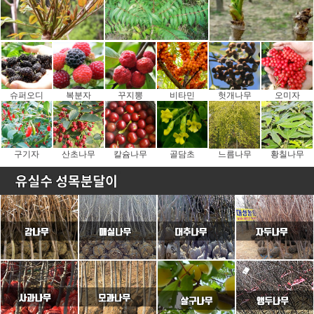
슈퍼오디
복분자
꾸지뽕
비타민
헛개나무
오미자
구기자
산초나무
칼슘나무
골담초
느름나무
황칠나무