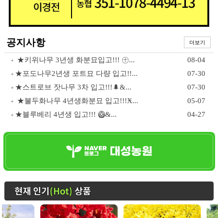
공지사항
더보기
★키위나무 3년생 화분묘입고!!! ㊉...
08-04
+
★포도나무2년생 포트묘 다량 입고!!...
07-30
+
★스트로브 잣나무 3차 입고!!!🌲&...
07-30
+
★불두화나무 4년생화분묘 입고!!!Ӿ...
05-07
+
★블루베리 4년생 입고!!! 🥝&...
04-27
+