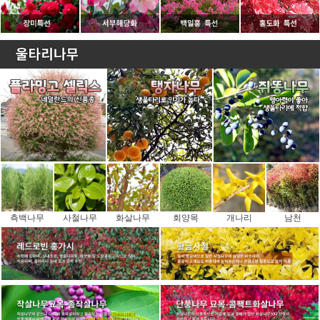
측백나무
사철나무
화살나무
회양목
개나리
남천