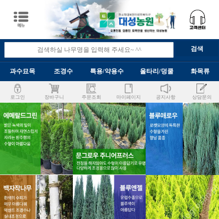
과수묘목
조경수
특용/약용수
울타리/덩쿨
화목류
로그인
장바구니
주문조회
마이페이지
공지사항
상담문의