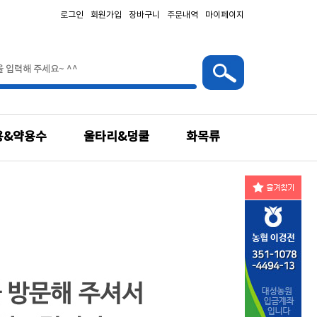
로그인
회원가입
장바구니
주문내역
마이페이지
용&약용수
울타리&덩쿨
화목류