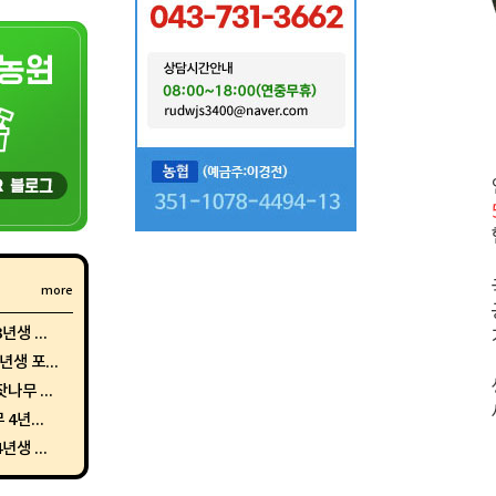
more
생 ...
생 포...
나무 ...
4년...
생 ...