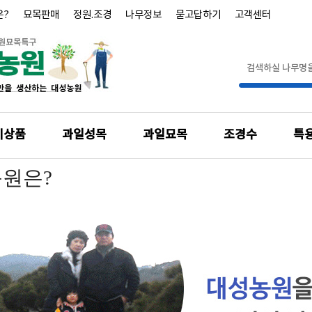
은?
묘목판매
정원.조경
나무정보
묻고답하기
고객센터
기상품
과일성목
과일묘목
조경수
특
원은?