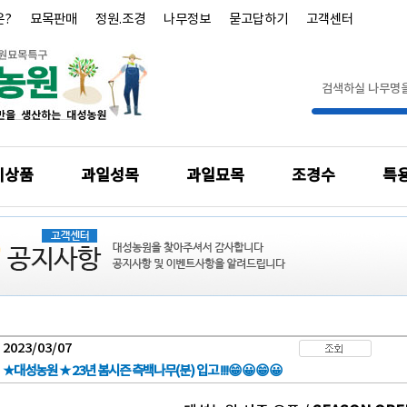
은?
묘목판매
정원.조경
나무정보
묻고답하기
고객센터
기상품
과일성목
과일묘목
조경수
특
2023/03/07
★대성농원 ★ 23년 봄시즌 측백나무(분) 입고 !!!😁😀😁😀