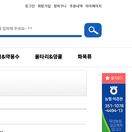
로그인
회원가입
장바구니
주문내역
마이페이지
용&약용수
울타리&덩쿨
화목류