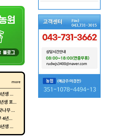
more
생 ...
생 포...
나무 ...
4년...
생 ...