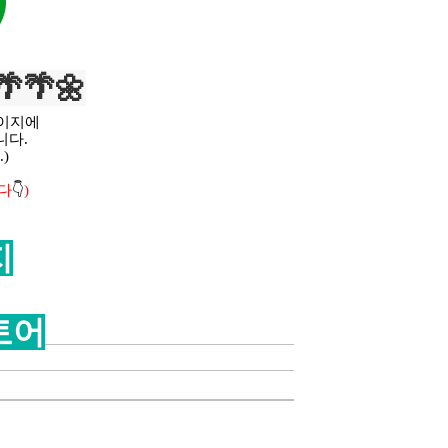
)
🌴🌴🌼
페이지에
니다.
)
다
👇
)
지
토어