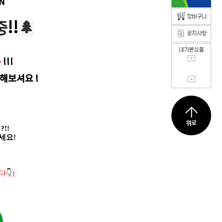
N
중
!!
🌲
무
!!!
해보셔요 !
!!
세요!
다
👇
)