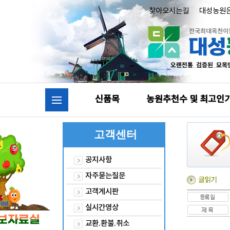
찾아오시는길
대성농원
신품목
농원추천수 및 최고인
고객센터
공지사항
자주묻는질문
고객게시판
실시간영상
교환.환불.취소